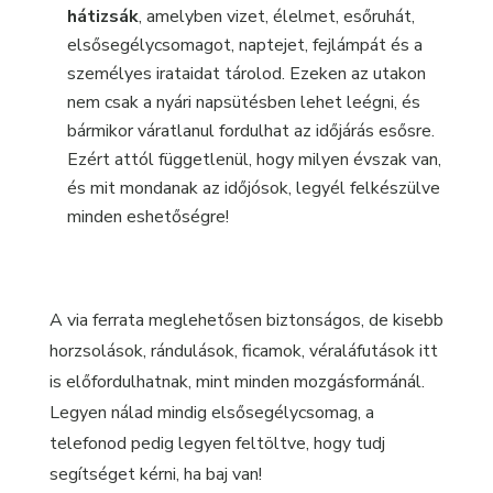
hátizsák
, amelyben vizet, élelmet, esőruhát,
elsősegélycsomagot, naptejet, fejlámpát és a
személyes irataidat tárolod. Ezeken az utakon
nem csak a nyári napsütésben lehet leégni, és
bármikor váratlanul fordulhat az időjárás esősre.
Ezért attól függetlenül, hogy milyen évszak van,
és mit mondanak az időjósok, legyél felkészülve
minden eshetőségre!
A via ferrata meglehetősen biztonságos, de kisebb
horzsolások, rándulások, ficamok, véraláfutások itt
is előfordulhatnak, mint minden mozgásformánál.
Legyen nálad mindig elsősegélycsomag, a
telefonod pedig legyen feltöltve, hogy tudj
segítséget kérni, ha baj van!