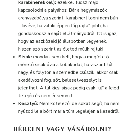
karabinerekkel):
ezekkel tudsz majd
kapcsolódni a pályához. Bár a hegymászók
aranyszabálya szerint „karabinert lopni nem bűn
– kivéve, ha valaki éppen lóg rajta”, jobb, ha
gondoskodsz a saját ellátmányodról. Itt is igaz,
hogy az eszközeid jó állapotban legyenek,
hiszen szó szerint az életed múlik rajtuk!
Sisak:
mondani sem kell, hogy a megfelelő
méretű sisak óvja a kobakodat, ha viszont túl
nagy, és folyton a szemedbe csúszik, akkor csak
akadályozni fog, sőt, balesetveszélyt is
jelenthet. A túl kicsi sisak pedig csak „ül” a fejed
tetején és nem ér semmit.
Kesztyű:
Nem kötelező, de sokat segít, ha nem
nyúzod le a bőrt már a túra legelején a kezedről.
BÉRELNI VAGY VÁSÁROLNI?