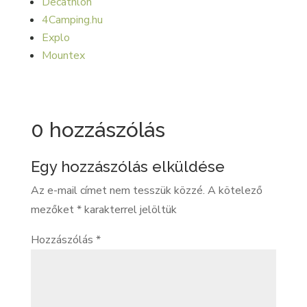
Decathlon
4Camping.hu
Explo
Mountex
0 hozzászólás
Egy hozzászólás elküldése
Az e-mail címet nem tesszük közzé.
A kötelező
mezőket
*
karakterrel jelöltük
Hozzászólás
*