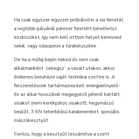
Ha csak egyszer-egyszer próbálod ki a via ferratát,
a legtöbb pályánál párezer forintért bérelhetsz
eszközöket, így nem kell otthon helyet keresned
nekik, vagy odacipelni a túrahelyszínre.
De ha a műfaj bejön neked és nem csak
alkalmanként „lebegsz” a vasalt utakon, akkor
érdemes beruházni saját technikai szettre is. A
felszerelésnek tartalmaznia kell energiaelnyelő-
és az alkar hosszával megegyező pihenő kantárt,
sisakot (nem kerékpáros sisakot!), hegymászó
beülőt, 3 KN teherbírású karabinereket, speciális
mászókesztyűt.
Fontos, hogy a kesztyűt leszámítva a szett