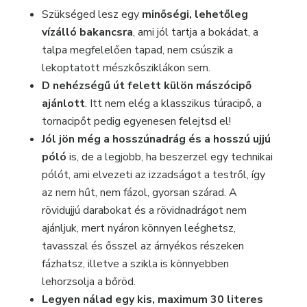
Szükséged lesz egy
minőségi, lehetőleg
vízálló bakancsra
, ami jól tartja a bokádat, a
talpa megfelelően tapad, nem csúszik a
lekoptatott mészkősziklákon sem.
D nehézségű út felett külön mászócipő
ajánlott
. Itt nem elég a klasszikus túracipő, a
tornacipőt pedig egyenesen felejtsd el!
Jól jön még a hosszúnadrág és a hosszú ujjú
póló
is, de a legjobb, ha beszerzel egy technikai
pólót, ami elvezeti az izzadságot a testről, így
az nem hűt, nem fázol, gyorsan szárad. A
rövidujjú darabokat és a rövidnadrágot nem
ajánljuk, mert nyáron könnyen leéghetsz,
tavasszal és ősszel az árnyékos részeken
fázhatsz, illetve a szikla is könnyebben
lehorzsolja a bőröd.
Legyen nálad egy kis, maximum 30 literes