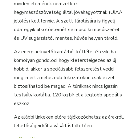
minden elemének nemzetközi
hegymászószövetség által jóváhagyottnak (UIAA
jelölés) kell lennie. A szett tárolására is figyelj
oda: egyik alkotóelemét se mosd ki mosószerrel,
és UV sugárzástól mentes, hűvös helyen tárold.
Az energiaelnyelő kantárból kétféle létezik, ha
komolyan gondolod, hogy kletersteigezés az új
hobbid, akkor a speciálisabb felszerelést vedd
meg, mert a nehezebb fokozatokon csak ezzel
biztosíthatod be magad. A túráknak nincs igazán
testsúly korlátja: 120 kg bír el a legtöbb speciális
eszköz.
Az alábbi linkeken előre tájékozódhatsz az árakról,
lehetőségeidről a vásárlást illetően: