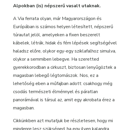
Alpokban (is) népszerű vasalt utaknak.
A Via ferrata olyan, már Magyarországon és
Európában is számos helyen létesített, népszerű
túrautat jelöl, amelyeken a fixen beszerelt
kábelek, létrák, hidak és fém lépések segítségével
haladsz előre, olykor egy-egy sziklafalhoz simulva,
olykor a semmiben lebegve. Ha szeretted
gyerekkorodban a cirkuszt, biztosan lenyűgöztek a
magasban lebegő légtornászok. Nos, ez a
lehetőség eben a műfajban adott: csakhogy még
csodás természeti élménnyel és páratlan
panorámával is társul az, amit egy akrobata érez a
magasban.
Cikkünkben azt mutatjuk be részletesen, hogy mi
mindenre lesz szükséged, ha egy ilyen kalandra