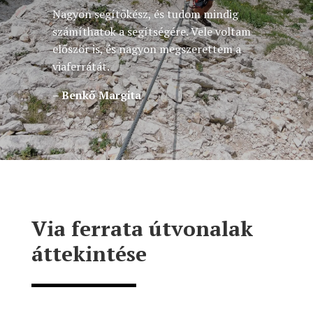
Nagyon segítőkész, és tudom mindig
számíthatok a segítségére. Vele voltam
először is, és nagyon megszerettem a
viaferrátát.
– Benkő Margita
Via ferrata útvonalak
áttekintése