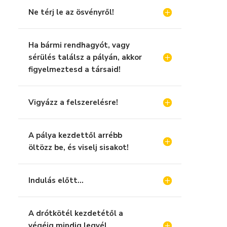
Ne térj le az ösvényről!
Ha bármi rendhagyót, vagy
sérülés találsz a pályán, akkor
figyelmeztesd a társaid!
Vigyázz a felszerelésre!
A pálya kezdettől arrébb
öltözz be, és viselj sisakot!
Indulás előtt...
A drótkötél kezdetétől a
végéig mindig legyél