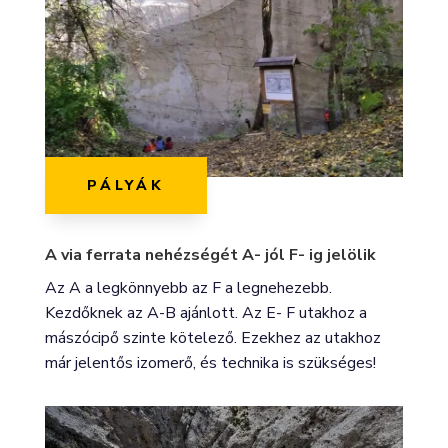
PÁLYÁK
A via ferrata nehézségét A- jól F- ig jelölik
Az A a legkönnyebb az F a legnehezebb.
Kezdőknek az A-B ajánlott. Az E- F utakhoz a
mászócipő szinte kötelező. Ezekhez az utakhoz
már jelentős izomerő, és technika is szükséges!