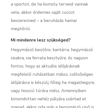
a sportot, de ha komoly terveid vannak
vele, akkor érdemes saját cuccot
beszerezned – a beruházás hamar
megtérül.
Mi mindenre lesz szükséged?
Hegymászó beülőre, kantárra, hegymászó
sisakra, via ferrata kesztyűre, és nagyon
fontos, hogy az aktuális időjárásnak
megfelelő ruházatban mássz, szélsőséges
időjárásra is készülj, főleg ha magashegyre,
vagy hosszú túrára mész. Amennyiben
kimondottan nehéz pályára szántad el
magad, akkor oda már a hegymászó cipő is