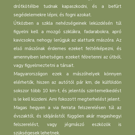
drótkötélbe tudnak kapaszkodni, és a befúrt
segédelemekre lépni, és fogni azokat.
Útközben a szikla nehézségeinek leküzdésén túl
figyelni kell a mozgó sziklákra, fadarabokra, apró
kavicsokra, nehogy lerúgjuk az alattunk mászóra. Az
első mászónak érdemes ezeket feltérképezni, és
amennyiben lehetséges ezeket félretenni az útból,
vagy figyelmeztetni a társait.
Magyarországon ezek a mászóhelyek könnyen
elérhetők, hiszen az autótól pár km, de külföldön
sokszor több 10 km-t, és jelentős szintemelkedést
is le kell küzdeni. Ami fokozott megterhelést jelent.
Magas hegyen a via ferrata felszerelésen túl az
évszaktól, és időjárástól függően akár magashegyi
felszerelést, vagy jégmászó eszközök is
szükségesek lehetnek.