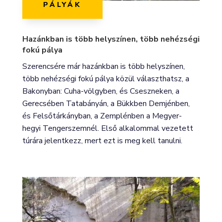
PÁLYÁK
Hazánkban is több helyszínen, több nehézségi
fokú pálya
Szerencsére már hazánkban is több helyszínen,
több nehézségi fokú pálya közül választhatsz, a
Bakonyban: Cuha-völgyben, és Cseszneken, a
Gerecsében Tatabányán, a Bükkben Demjénben,
és Felsőtárkányban, a Zemplénben a Megyer-
hegyi Tengerszemnél. Első alkalommal vezetett
túrára jelentkezz, mert ezt is meg kell tanulni.