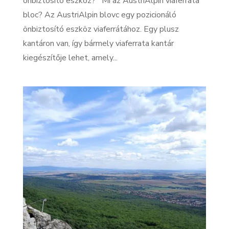
önbiztosító eszköz? Mi az AustriAlpin viaferrata
bloc? Az AustriAlpin blovc egy pozicionáló
önbiztosító eszköz viaferrátához. Egy plusz
kantáron van, így bármely viaferrata kantár
kiegészítője lehet, amely...