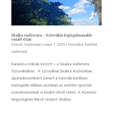
Skalka viaferrata – Szlovákia legizgalmasabb
vasalt útjai
Szerző:
Viaferrata
|
szept 7, 2025
|
Szlovákia
,
Külföldi
viaferrata
Kaland a sziklák között – a Skalka viaferrata
Szlovákiában A szlovákiai Skalka elsősorban
síparadicsomként ismert a turisták körében,
melegebb időben azonban az extrém sportok
szerelmeseinek is kiváló úticél lehet. A Körmöci-
hegységben fekvő terület Skalka...