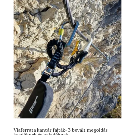
Viaferrata kantár fajták- 3 bevált megoldás
kezdőknek és haladóknak