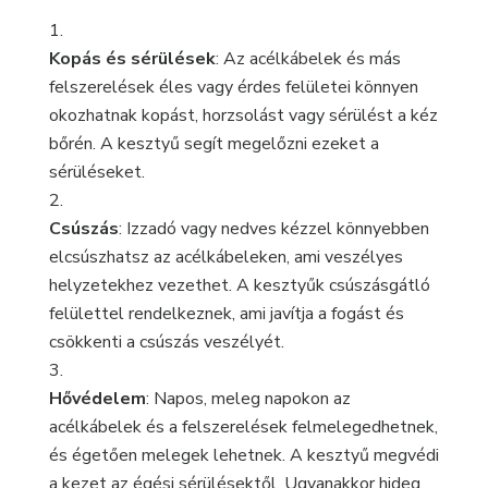
Kopás és sérülések
: Az acélkábelek és más
felszerelések éles vagy érdes felületei könnyen
okozhatnak kopást, horzsolást vagy sérülést a kéz
bőrén. A kesztyű segít megelőzni ezeket a
sérüléseket.
Csúszás
: Izzadó vagy nedves kézzel könnyebben
elcsúszhatsz az acélkábeleken, ami veszélyes
helyzetekhez vezethet. A kesztyűk csúszásgátló
felülettel rendelkeznek, ami javítja a fogást és
csökkenti a csúszás veszélyét.
Hővédelem
: Napos, meleg napokon az
acélkábelek és a felszerelések felmelegedhetnek,
és égetően melegek lehetnek. A kesztyű megvédi
a kezet az égési sérülésektől. Ugyanakkor hideg