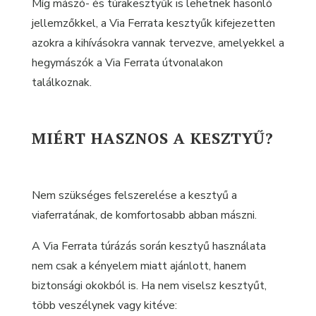
Míg mászó- és túrakesztyűk is lehetnek hasonló
jellemzőkkel, a Via Ferrata kesztyűk kifejezetten
azokra a kihívásokra vannak tervezve, amelyekkel a
hegymászók a Via Ferrata útvonalakon
találkoznak.
MIÉRT HASZNOS A KESZTYŰ?
Nem szükséges felszerelése a kesztyű a
viaferratának, de komfortosabb abban mászni.
A Via Ferrata túrázás során kesztyű használata
nem csak a kényelem miatt ajánlott, hanem
biztonsági okokból is. Ha nem viselsz kesztyűt,
több veszélynek vagy kitéve: