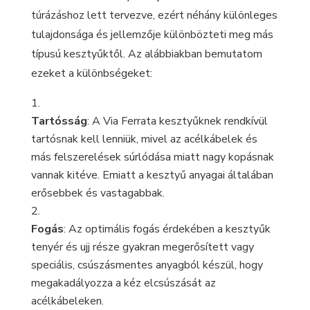
túrázáshoz lett tervezve, ezért néhány különleges
tulajdonsága és jellemzője különbözteti meg más
típusú kesztyűktől. Az alábbiakban bemutatom
ezeket a különbségeket:
Tartósság
: A Via Ferrata kesztyűknek rendkívül
tartósnak kell lenniük, mivel az acélkábelek és
más felszerelések súrlódása miatt nagy kopásnak
vannak kitéve. Emiatt a kesztyű anyagai általában
erősebbek és vastagabbak.
Fogás
: Az optimális fogás érdekében a kesztyűk
tenyér és ujj része gyakran megerősített vagy
speciális, csúszásmentes anyagból készül, hogy
megakadályozza a kéz elcsúszását az
acélkábeleken.