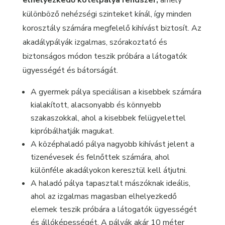
elhelyezkedő kötélpálya rendszer,
amely
különböző nehézségi szinteket kínál, így minden
korosztály számára megfelelő kihívást biztosít. Az
akadálypályák izgalmas, szórakoztató és
biztonságos módon teszik próbára a látogatók
ügyességét és bátorságát.
A gyermek pálya speciálisan a kisebbek számára
kialakított, alacsonyabb és könnyebb
szakaszokkal, ahol a kisebbek felügyelettel
kipróbálhatják magukat.
A középhaladó pálya nagyobb kihívást jelent a
tizenévesek és felnőttek számára, ahol
különféle akadályokon keresztül kell átjutni.
A haladó pálya tapasztalt mászóknak ideális,
ahol az izgalmas magasban elhelyezkedő
elemek teszik próbára a látogatók ügyességét
és állóképességét. A pályák akár 10 méter