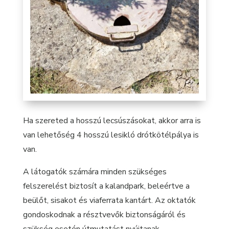
Ha szereted a hosszú lecsúszásokat, akkor arra is
van lehetőség 4 hosszú lesikló drótkötélpálya is
van.
A látogatók számára minden szükséges
felszerelést biztosít a kalandpark, beleértve a
beülőt, sisakot és viaferrata kantárt. Az oktatók
gondoskodnak a résztvevők biztonságáról és
szükség esetén útmutatást nyújtanak.