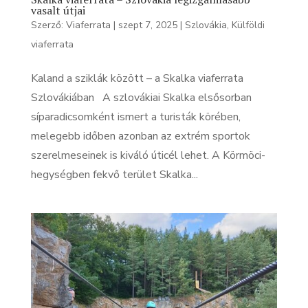
vasalt útjai
Szerző:
Viaferrata
|
szept 7, 2025
|
Szlovákia
,
Külföldi
viaferrata
Kaland a sziklák között – a Skalka viaferrata
Szlovákiában A szlovákiai Skalka elsősorban
síparadicsomként ismert a turisták körében,
melegebb időben azonban az extrém sportok
szerelmeseinek is kiváló úticél lehet. A Körmöci-
hegységben fekvő terület Skalka...