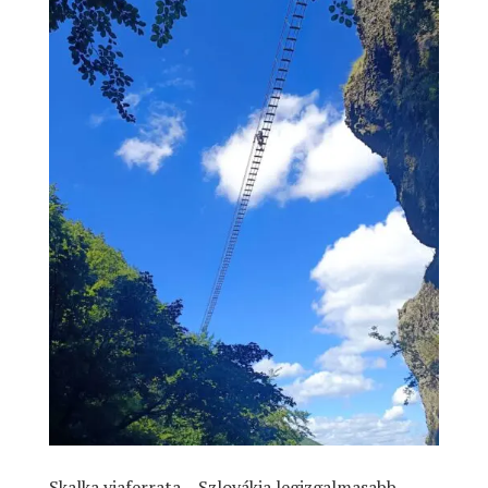
Skalka viaferrata – Szlovákia legizgalmasabb